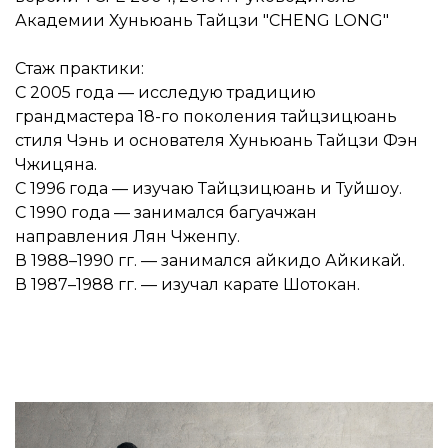
Академии Хуньюань Тайцзи "CHENG LONG"
Стаж практики:
С 2005 года — исследую традицию
грандмастера 18-го поколения тайцзицюань
стиля Чэнь и основателя Хуньюань Тайцзи Фэн
Чжицяна.
С 1996 года — изучаю Тайцзицюань и Туйшоу.
С 1990 года — занимался багуачжан
направления Лян Чженпу.
В 1988–1990 гг. — занимался айкидо Айкикай.
В 1987–1988 гг. — изучал карате Шотокан.