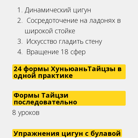
Динамический цигун
Сосредоточение на ладонях в
широкой стойке
Искусство гладить стену
Вращение 18 сфер
24 формы ХуньюаньТайцзы в
одной практике
Формы Тайцзи
последовательно
8 уроков
Упражнения цигун с булавой