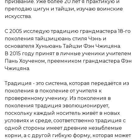
призвание. Уже более 20 лет я практикую и
преподаю цигун и тайцзи, изучаю воинские
искусства.
С 2005 исследую традицию грандмастера 18-го
поколения тайцзицюань стиля Чэнь и
основателя Хуньюань Тайцзи Фэн Чжицяна.
В 2015 году принят в личные ученики учителем
Пань Хоученом, преемником грандмастера Фэн
Чжицяна.
Традиция - это система, которая передаётся из
поколения в поколение от учителя к
проверенному ученику. Из поколения в
поколения традиция эволюционирует,
поскольку каждый носитель живёт в новых
условиях и среде, соответственно традиция с
одной стороны имеет древние незыблемые
корни, а с другой гибкую форму, которая может